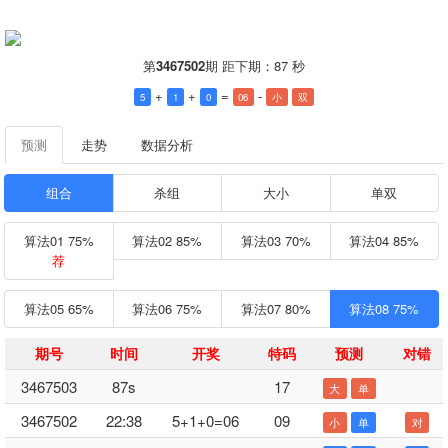
第
3467502
期 距下期：
87
秒
+
+
=
-
5
1
0
06
小
双
预测
走势
数据分析
组合
杀组
大小
单双
算法01 75%
算法02 85%
算法03 70%
算法04 85%
荐
算法05 65%
算法06 75%
算法07 80%
算法08 75%
期号
时间
开奖
特码
预测
对错
3467503
87s
17
大
单
3467502
22:38
5+1+0=06
09
小
单
对